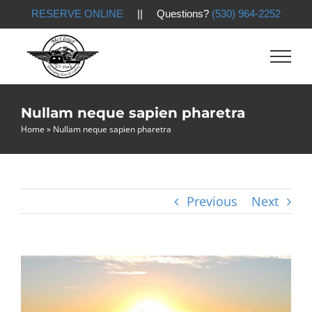
RESERVE ONLINE
|| Questions?
(530) 964-2252
Skip
to
content
Nullam neque sapien pharetra
Home
»
Nullam neque sapien pharetra
Previous
Next
View
Larger
Image