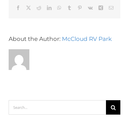
Facebook
X
Reddit
LinkedIn
WhatsApp
Tumblr
Pinterest
Vk
Xing
Email
About the Author:
McCloud RV Park
Search
for: