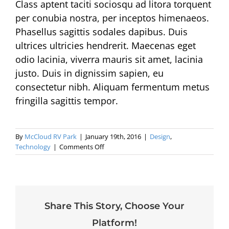
Class aptent taciti sociosqu ad litora torquent
per conubia nostra, per inceptos himenaeos.
Phasellus sagittis sodales dapibus. Duis
ultrices ultricies hendrerit. Maecenas eget
odio lacinia, viverra mauris sit amet, lacinia
justo. Duis in dignissim sapien, eu
consectetur nibh. Aliquam fermentum metus
fringilla sagittis tempor.
By
McCloud RV Park
|
January 19th, 2016
|
Design
,
on
Technology
|
Comments Off
Nullam
neque
sapien
pharetra
Share This Story, Choose Your
Platform!