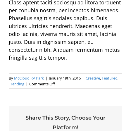
Class aptent taciti sociosqu ad litora torquent
per conubia nostra, per inceptos himenaeos.
Phasellus sagittis sodales dapibus. Duis
ultrices ultricies hendrerit. Maecenas eget
odio lacinia, viverra mauris sit amet, lacinia
justo. Duis in dignissim sapien, eu
consectetur nibh. Aliquam fermentum metus
fringilla sagittis tempor.
By
McCloud RV Park
|
January 19th, 2016
|
Creative
,
Featured
,
on
Trending
|
Comments Off
Aenean
consectetur
tempor
metus,
eget
Share This Story, Choose Your
ut
sapien
Platform!