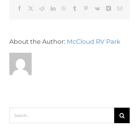
Facebook
X
Reddit
LinkedIn
WhatsApp
Tumblr
Pinterest
Vk
Xing
Email
About the Author:
McCloud RV Park
Search
for: