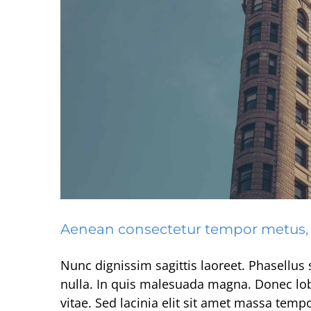
Aenean consectetur tempor metus, 
Intege
Crea
Nunc dignissim sagittis laoreet. Phasellus 
nulla. In quis malesuada magna. Donec lobor
vitae. Sed lacinia elit sit amet massa temp