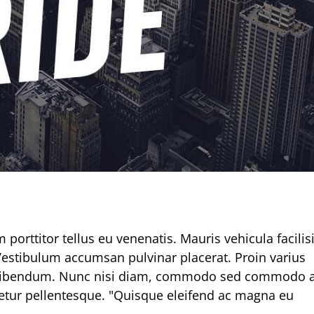
m tincidunt a hendrerit eros
eative
Photography
orttitor tellus eu venenatis. Mauris vehicula facilis
estibulum accumsan pulvinar placerat. Proin varius
s bibendum. Nunc nisi diam, commodo sed commodo a
etur pellentesque. "Quisque eleifend ac magna eu