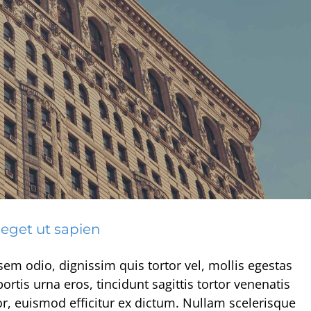
eget ut sapien
r non ligula libero
tive
Design
Featured
sem odio, dignissim quis tortor vel, mollis egestas
tis urna eros, tincidunt sagittis tortor venenatis
or, euismod efficitur ex dictum. Nullam scelerisque