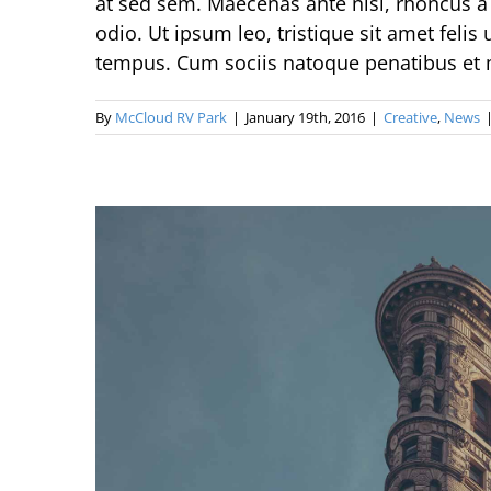
at sed sem. Maecenas ante nisi, rhoncus a
odio. Ut ipsum leo, tristique sit amet felis
tempus. Cum sociis natoque penatibus et 
By
McCloud RV Park
|
January 19th, 2016
|
Creative
,
News