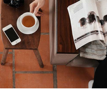
pit ante erat eleifend
Creative
News