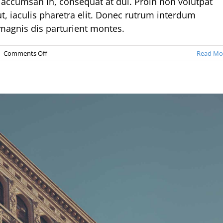
 accumsan in, consequat at dui. Proin non volutpat
 ut, iaculis pharetra elit. Donec rutrum interdum
magnis dis parturient montes.
on
|
Comments Off
Read Mo
Cras
suscipit
ante
erat
eleifend