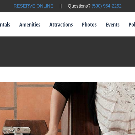
congue semper metus
RESERVE ONLINE
|| Questions?
(530) 964-2252
Creative
Design
ntals
Amenities
Attractions
Photos
Events
Pol