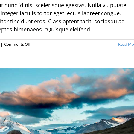
 nunc id nisl scelerisque egestas. Nulla vulputate
Integer iaculis tortor eget lectus laoreet congue.
itor tincidunt eros. Class aptent taciti sociosqu ad
nceptos himenaeos. "Quisque eleifend
on
|
Comments Off
Read Mo
Aliquam
congue
semper
metus