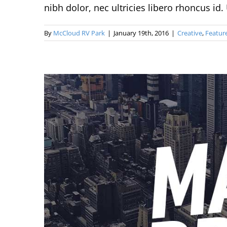
nibh dolor, nec ultricies libero rhoncus id.
By
McCloud RV Park
|
January 19th, 2016
|
Creative
,
Featur