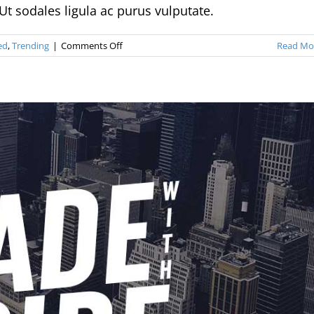
 Ut sodales ligula ac purus vulputate.
on
ed
,
Trending
|
Comments Off
Read Mo
Aenean
consectetur
tempor
metus,
eget
ut
sapien