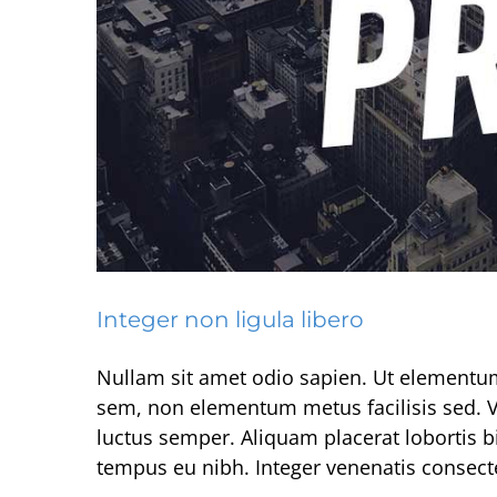
Integer non ligula libero
Aliquam neque se
Cr
Nullam sit amet odio sapien. Ut elementum p
sem, non elementum metus facilisis sed. V
luctus semper. Aliquam placerat loborti
tempus eu nibh. Integer venenatis consect