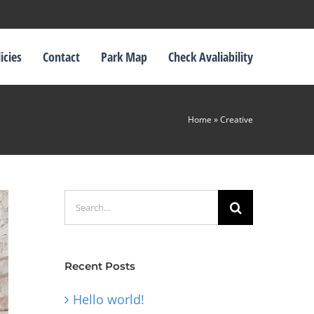
icies
Contact
Park Map
Check Avaliability
Home
»
Creative
Search
for:
Recent Posts
Hello world!