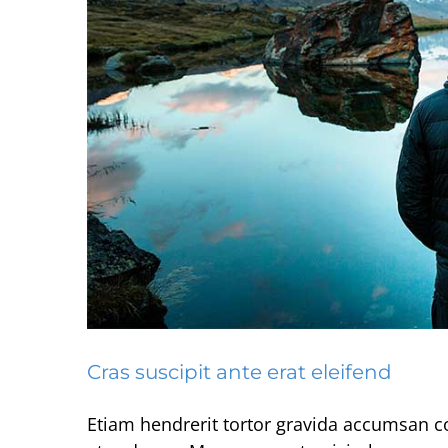
Cras suscipit ante erat eleifend
Aenean consectetur
Creat
Etiam hendrerit tortor gravida accumsan 