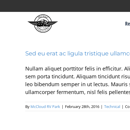
Skip
to
Re
content
Sed eu erat ac ligula tristique ulla
Nullam aliquet porttitor felis in efficitur
sem porta tincidunt. Aliquam tincidunt ris
leo bibendum semper in ut lectus. Mauris s
ullamcorper fermentum, nisl felis pellentes
By
McCloud RV Park
|
February 28th, 2016
|
Technical
|
Co