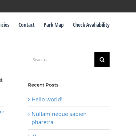
icies
Contact
Park Map
Check Avaliability
Search
for:
et
Recent Posts
Hello world!
re
Nullam neque sapien
pharetra