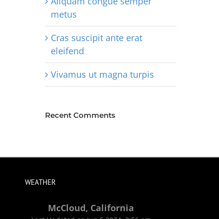
Aliquam congue semper
metus
Cras suscipit ante erat
eleifend
Vivamus ut magna turpis
Recent Comments
WEATHER
McCloud, California