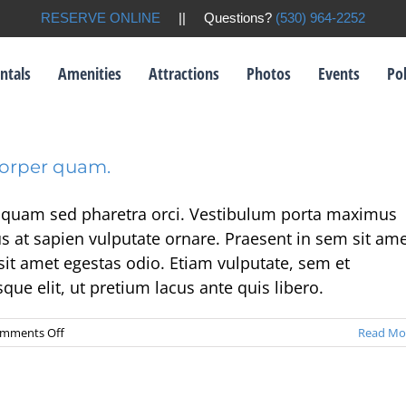
RESERVE ONLINE
|| Questions?
(530) 964-2252
ntals
Amenities
Attractions
Photos
Events
Pol
mcorper quam.
. Aliquam sed pharetra orci. Vestibulum porta maximus
us at sapien vulputate ornare. Praesent in sem sit am
it amet egestas odio. Etiam vulputate, sem et
que elit, ut pretium lacus ante quis libero.
on
mments Off
Read Mo
Sed
eu
erat
ac